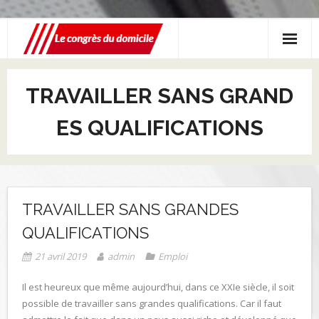
Skip
to
content
Accueil
TRAVAILLER SANS GRAND
Formations professionnelles
ES QUALIFICATIONS
Entreprise
Emploi
Conseils
TRAVAILLER SANS GRANDES
QUALIFICATIONS
21 avril 2019
admin
Emploi
Il est heureux que même aujourd’hui, dans ce XXIe siècle, il soit
possible de travailler sans grandes qualifications. Car il faut